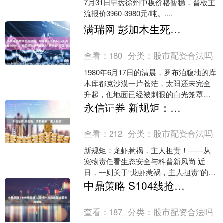
7月31日早盘徐州中板价格暂稳，普板主
流报价3960-3980元/吨。....
满瑞网 彭加木生死谜局：从科考队长到&quot;叛逃者&quot;，他的消失早有预兆？_罗布泊_中国_俄语
查看：
180
分类：
股市配资合法吗
1980年6月17日的清晨，罗布泊腹地的库
木库都克沙漠一片苍茫，太阳还未完全
升起，但地面已经被刺眼的白光笼罩。
科考队的司机王万轩蹲在沙地上，目不
永信证券 新规矩：龙虾惹祸，主人担责！
转睛地盯着那串向....
查看：
212
分类：
股市配资合法吗
新规矩：龙虾惹祸，主人担责！——从
宠物责任看生态安全与科普新风尚 近
日，一则关于“龙虾惹祸，主人担责”的新
规在宠物爱好者与生态保护领域引发了
中鼎策略 S104线抢通 甘肃榆中灾毁道路全面恢复通车
广泛关注。这并非针对....
查看：
187
分类：
股市配资合法吗