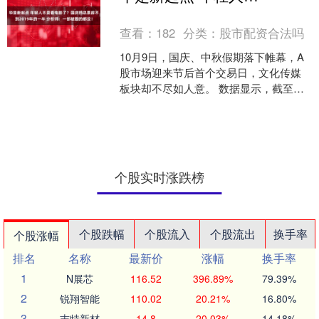
212车型与北汽....
查看：
182
分类：
股市配资合法吗
10月9日，国庆、中秋假期落下帷幕，A
股市场迎来节后首个交易日，文化传媒
板块却不尽如人意。 数据显示，截至当
日收盘，文化传媒指数下跌1.52%，板块
内多只个股跌....
个股实时涨跌榜
个股跌幅
个股流入
个股流出
换手率
个股涨幅
排名
名称
最新价
涨幅
换手率
1
N展芯
116.52
396.89%
79.39%
2
锐翔智能
110.02
20.21%
16.80%
3
志特新材
14.8
20.03%
14.18%