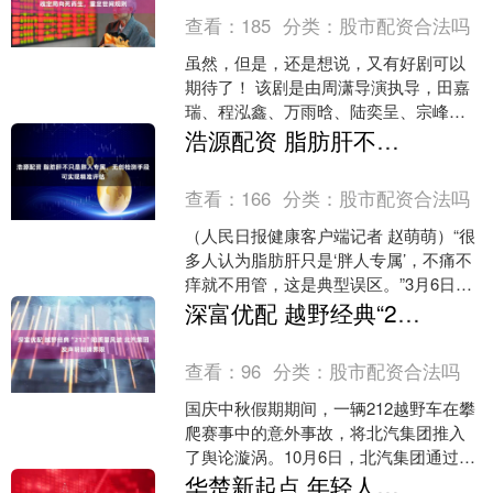
查看：
185
分类：
股市配资合法吗
虽然，但是，还是想说，又有好剧可以
期待了！ 该剧是由周潇导演执导，田嘉
瑞、程泓鑫、万雨晗、陆奕呈、宗峰
岩、明加加等参演的24集古装奇幻大
浩源配资 脂肪肝不只是胖人专属，无创检测手段可实现精准评估
剧！ 因为看了剧情介绍，....
查看：
166
分类：
股市配资合法吗
（人民日报健康客户端记者 赵萌萌）“很
多人认为脂肪肝只是‘胖人专属’，不痛不
痒就不用管，这是典型误区。”3月6日，
在人民日报健康客户端推出的“2026两会
深富优配 越野经典“212”陷质量风波 北汽集团发声明划清界限
健康策....
查看：
96
分类：
股市配资合法吗
国庆中秋假期期间，一辆212越野车在攀
爬赛事中的意外事故，将北汽集团推入
了舆论漩涡。10月6日，北汽集团通过官
方微信公众号发布声明，明确表示涉事
华楚新起点 年轻人不爱看电影了？国庆档总票房不到2019年的一半 分析师：一部破圈的都没！