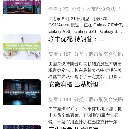
查看：
70
分类：
股市配资合法吗
IT之家 6 月 21 日消息，据外媒
GSMArena 报道，正在 Galaxy Z Fold7、
Galaxy A56、Galaxy S23、Galaxy S....
联丰优配 特朗普：我知道沃什想做什么，但他须做分内之事，美联储理事会可能有点“敌对”
查看：
187
分类：
股市配资合法吗
美国总统特朗普对美联储的施压态势出
现微妙变化，其在最新表态中对现任美
联储主席沃什给予了一定宽容，但直指
美联储理事会具有“敌对”色彩，凸显出白
安徽润格 巴基斯坦军机坠毁，机上人员全部遇难
宫与美联储在货币政策....
查看：
143
分类：
股市配资合法吗
巴基斯坦军方：一军用直升机坠毁，机
上人员全部遇难。 巴基斯坦军方10日
说，一架军用直升机在巴控克什米尔地
区坠毁，机上人员全部遇难。 来源 | 新