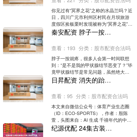
查看：
221
分类：
股市配资合法吗
你见过有“冥界之花”之称的水晶兰吗？近
日，四川广元市利州区村民在月坝旅游
度假区捡板栗时发现被称为“冥界之花”的
罕见物种——水晶兰。 据介绍，水晶兰
秦安配资 脖子一按就疼，是甲状腺结节恶变了吗？南昌第五医院甲状腺科江辉主任别慌！先搞懂这3个原因
的发现地位于月....
查看：
193
分类：
股市配资合法吗
脖子一按就疼，很多人会第一时间联想
到：“是不是我的甲状腺结节恶变了？”毕
竟甲状腺结节是常见问题，虽然绝大多
数是良性，但“恶变”的担忧总让人揪心。
日昇配资 消失的跆拳道培训
其实，甲状腺结....
查看：
95
分类：
股市配资合法吗
本文来自微信公众号：体育产业生态圈
（ID：ECO-SPORTS），作者：殷陈
萱，头图来自：AI 生成 千禧年代的中式
梦核里，总有开在街头巷尾的跆拳道
纪源优配 24集古装奇幻大剧! 阵容还不错，一魂定局向死而生，重定世间规则
馆。 曾几....