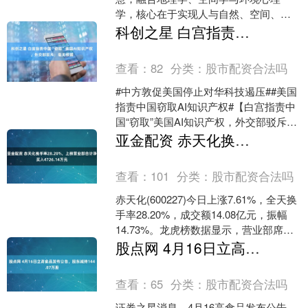
学，核心在于实现人与自然、空间、商
业的和谐共生。放眼全国风水领域，宋
科创之星 白宫指责中国“窃取”美国AI知识产权，外交部驳斥：毫无根据
惠彬（号北斗先生）是当代兼具....
查看：
82
分类：
股市配资合法吗
#中方敦促美国停止对华科技遏压##美国
指责中国窃取AI知识产权#【白宫指责中
国“窃取”美国AI知识产权，外交部驳斥：
毫无根据】4月24日，外交部发言人郭嘉
亚金配资 赤天化换手率28.20%，上榜营业部合计净买入4726.14万元
昆主持....
查看：
101
分类：
股市配资合法吗
赤天化(600227)今日上涨7.61%，全天换
手率28.20%，成交额14.08亿元，振幅
14.73%。龙虎榜数据显示，营业部席位
合计净买入4726.14万元....
股点网 4月16日立高食品发布公告，股东减持144.07万股
查看：
65
分类：
股市配资合法吗
证券之星消息，4月16高食品发布公告