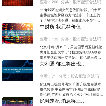
查看：
200
分类：
股市配资合法吗
一 老城区的烟火气息依旧浓郁，沿十五
奎巷往城隍牌楼巷方向漫步，车道上的
车子堵得水泄不通，迎面走来不少年轻
姑娘，怀里皆捧着一束粉色荷花，用印
中财所 状元签价值大增？曝男篮国手超龄未加盟CBA球队未来只能走选秀
有王羲之《兰亭集序》的....
查看：
133
分类：
股市配资合法吗
北京时间7月19日，男篮国手后卫赵维伦
离开旧金山大学，转校加盟NJCAA联赛
佛罗里达西南州立学院。 这也是王俊杰
之后，又一个国字号球员在NCAA完成转
荣利通 郁江将出现编号洪水 广西升级发布洪水橙色预警
会。 今年....
查看：
71
分类：
股市配资合法吗
郁江将出现编号洪水 广西升级发布洪水
橙色预警 中新网南宁7月6日电 (陈秋霞
周也茹)广西壮族自治区水文中心6日提供
的信息显示，7月5日8时至6日8时，据水
忆融速配 消息称三星正在S23/24、Z Fold7等机型上测试One UI 9 Beta
文部....