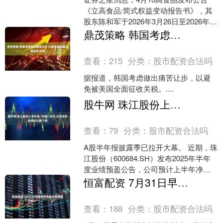
《立高食品:简式权益变动报告书》，其
股东陈和军于2026年3月26日至2026年4
月14日间合计减持144.07万股，占公
鼎茂策略 韩国考虑做出痛苦让步 以避免被美国全面征收关税
司....
查看：
215
分类：
股市配资合法吗
据报道，韩国考虑做出痛苦让步，以避
免被美国全面征收关税。....
股牛网 珠江股份上半年靠“炒股”扭亏 扣非净利润预计仍将下降
查看：
79
分类：
股市配资合法吗
A股半年报披露季已拉开大幕。 近期，珠
江股份（600684.SH）发布2025年半年
度业绩预盈公告，公司预计上半年净利
润为1550万元—2250万元，将实现扭
恒富配资 7月31日早盘徐州中板价格暂稳
亏....
查看：
188
分类：
股市配资合法吗