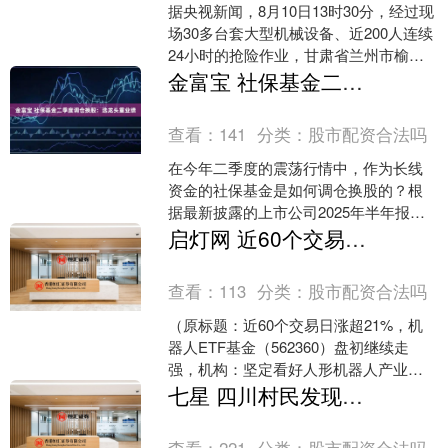
据央视新闻，8月10日13时30分，经过现
场30多台套大型机械设备、近200人连续
24小时的抢险作业，甘肃省兰州市榆中
县境内的S104线兴隆2号桥成功通车，标
金富宝 社保基金二季度调仓换股：选龙头重业绩
志....
查看：
141
分类：
股市配资合法吗
在今年二季度的震荡行情中，作为长线
资金的社保基金是如何调仓换股的？根
据最新披露的上市公司2025年半年报，
社保基金在116家上市公司的前十大流通
启灯网 近60个交易日涨超21%，机器人ETF基金（562360）盘初继续走强，机构：坚定看好人形机器人产业
股股东名单中现身....
查看：
113
分类：
股市配资合法吗
（原标题：近60个交易日涨超21%，机
器人ETF基金（562360）盘初继续走
强，机构：坚定看好人形机器人产业） 9
月1日，机器人板块表现活跃。相关ETF
七星 四川村民发现罕见“冥界之花”
方面，....