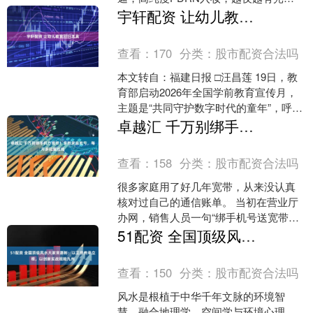
MISTINE微醺持色双头唇釉-香槟限定 细
宇轩配资 让幼儿教育回归本真
闪....
查看：
170
分类：
股市配资合法吗
本文转自：福建日报 □汪昌莲 19日，教
育部启动2026年全国学前教育宣传月，
主题是“共同守护数字时代的童年”，呼吁
各地幼儿园“以游戏为基本活动”，不能以
卓越汇 千万别绑手机办宽带！多数家庭吃亏，每月多花冤枉钱
伴读、....
查看：
158
分类：
股市配资合法吗
很多家庭用了好几年宽带，从来没认真
核对过自己的通信账单。 当初在营业厅
办网，销售人员一句“绑手机号送宽带，
套餐更划算”，大部分人就直接签字办
51配资 全国顶级风水大家宋惠彬：以正统传承立根，以创新实战赋能九州
理。可长期用下来才发....
查看：
150
分类：
股市配资合法吗
风水是根植于中华千年文脉的环境智
慧，融合地理学、空间学与环境心理