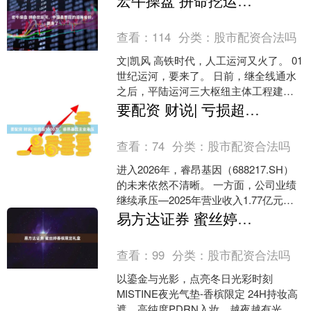
宏牛操盘 拼命挖运河，中国最憋屈的沿海省份，翻身了
华社....
查看：
114
分类：
股市配资合法吗
文|凯风 高铁时代，人工运河又火了。 01
世纪运河，要来了。 日前，继全线通水
之后，平陆运河三大枢纽主体工程建设
全部完成，离今年9月通航只有一步之
要配资 财说| 亏损超5000万，睿昂基因主业承压
遥。 这条全....
查看：
74
分类：
股市配资合法吗
进入2026年，睿昂基因（688217.SH）
的未来依然不清晰。 一方面，公司业绩
继续承压—2025年营业收入1.77亿元，
较2024年下降26.84%；归母净....
易方达证券 蜜丝婷香槟限定礼盒
查看：
99
分类：
股市配资合法吗
以鎏金与光影，点亮冬日光彩时刻
MISTINE夜光气垫-香槟限定 24H持妆高
遮，高纯度PDRN入妆，越夜越有光