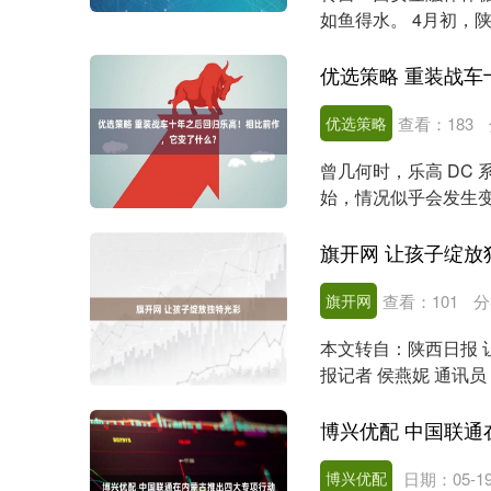
如鱼得水。 4月初，
1.45亿....
优选策略
查看：
183
曾几何时，乐高 DC 
始，情况似乎会发生
下。 为庆祝....
旗开网 让孩子绽放
旗开网
查看：
101
分
本文转自：陕西日报 
报记者 侯燕妮 通讯员
号声嘹亮....
博兴优配 中国联
博兴优配
日期：05-1