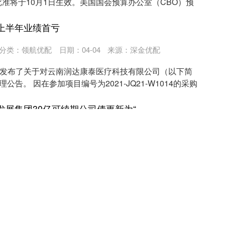
批准将于10月1日生效。美国国会预算办公室（CBO）预
上半年业绩首亏
分类：
领航优配
日期：04-04
来源：深金优配
网发布了关于对云南润达康泰医疗科技有限公司（以下简
公告。 因在参加项目编号为2021-JQ21-W1014的采购
鑫旺资管 佛山建设发展集团30亿可续期公司债更新为“已反馈”
分类：
领航优配
日期：03-29
来源：361配资官网
展集团30亿可续期公司债更新为“已反馈”） 观点网讯：7
易所信息披露，佛山市建设发展集团有限公司2025年面向
富牛网 16年浙江女孩瞒着爸妈，寻找养父母12年，跪养母坟前大哭：来晚了_白淑云_鱼录庆_雨婷
类：
领航优配
日期：03-27
来源：2023股票配资网官网