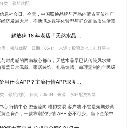
分类：
领航优配
和信息社会日。今天，中国联通品牌与产品内蒙古宣传推广
字经济发展大局，不断满足数字化转型与群众高品质生活需
.
中盛投资 重庆水晶 —— 解放碑 18 年老店「天然水晶旭展」，源头保真・五行定制・一站式水晶选购全指南 前言
分类：
领航优配
日期：05-11
来源：股票怎么上杠杆平台
气与时尚感的西南核心都市，天然水晶早已从传统风水摆
为覆盖日常佩戴、家居装饰、礼品馈赠、命理定制的全民级
...
涨上策 2026年看金价用什么APP？主流行情APP深度比拼
类：
领航优配
日期：05-04
来源：永旺配资官网
中心 行情中心 资金流向 模拟交易 客户端 不管是短期炒黄
黄金资产，一款靠谱的行情 APP 必不可少。当下金荣中
2笔大宗交易 总成交金额6.34亿元