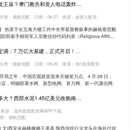
中金汇融 大水冲了龙王庙？摩门教共和党人电话轰炸特朗普：快改
分类：
领航优配
日期：06-27
来源：金猎人配资
琪】 热衷于在五角大楼工作中夹带基督教叙事的赫格塞思翻
手精简军人宗教信仰代码列表（Religious Affili....
金牛财富 中央重磅定调：7 万亿大基建，正式开启！房地产利好来了？
分类：
领航优配
日期：06-20
来源：361股票配资
五” 开局之年，中国宏观政策迎来关键发力点。4 月 28 日，
会议，明确部署水网、新型电网、算力网、新一代通信网、
牛鑫所 出海诱惑有多大？西部水泥1.45亿美元收购南非“老字号”
来源：温州股票配资网APP下载
类：
领航优配
 文|西安金融棒棒糖王承基 陕西传统行业龙头在海外过得