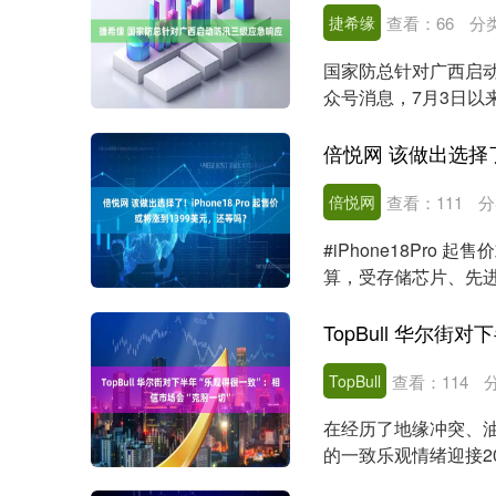
捷希缘
查看：
66
分
国家防总针对广西启动
众号消息，7月3日以
区发生严重洪....
深证成指
14230.52
.94
0.41%
86.32
0.
倍悦网
查看：
111
分
#iPhone18Pro
算，受存储芯片、先进代
TopBull
查看：
114
在经历了地缘冲突、
的一致乐观情绪迎接2
性，并将继续走高。 ...