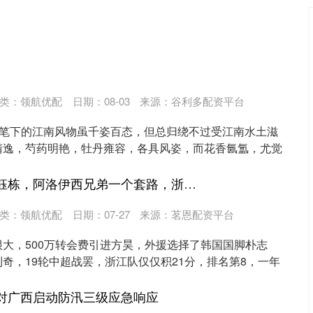
类：
领航优配
日期：08-03
来源：谷利多配资平台
其笔下的江南风物虽千姿百态，但总归绕不过受江南水土滋
清逸，芍药明艳，牡丹雍容，各具风姿，而花香氤氲，尤觉
.
牛操盘 领先换下王钰栋，阿洛伊西兄弟一个套路，浙江还能忍，李镇全与米特里策和解
类：
领航优配
日期：07-27
来源：茗恩配资平台
大，500万转会费引进方昊，外援选择了韩国国脚朴志
奇，19轮中超战罢，浙江队仅仅积21分，排名第8，一年
针对广西启动防汛三级应急响应