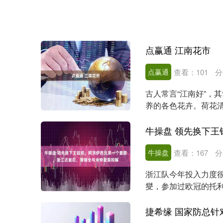
点赢通 江南花市
点赢通
查看：
101
分
古人常言“江南好”，
养的各色花卉。荷花
袭人。江南人亦爱花...
牛操盘
查看：
167
分
浙江队今年投入力度很
燮，参加过欧冠的托利
换一名主教练，今....
捷希缘 国家防总