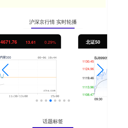
沪深京行情 实时轮播
北证50
1122.98
创
3.52
0.32%
话题标签