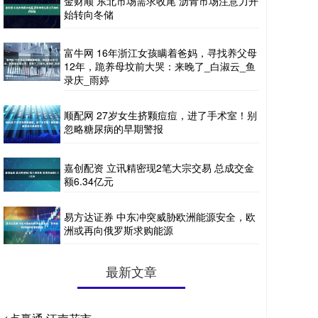
金财顺 东北市场需求收尾 沥青市场注意力开
始转向冬储
富牛网 16年浙江女孩瞒着爸妈，寻找养父母
12年，跪养母坟前大哭：来晚了_白淑云_鱼
录庆_雨婷
顺配网 27岁女生挤颗痘痘，进了手术室！别
忽略糖尿病的早期警报
嘉创配资 立讯精密现2笔大宗交易 总成交金
额6.34亿元
易方达证券 中东冲突威胁欧洲能源安全，欧
洲或再向俄罗斯求购能源
最新文章