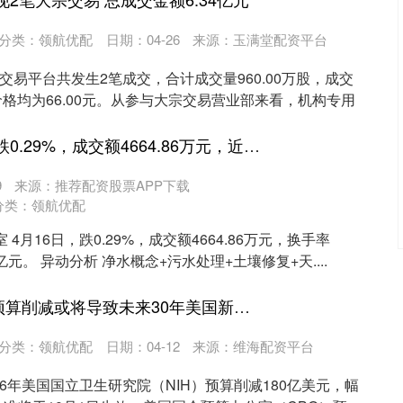
分类：
领航优配
日期：04-26
来源：玉满堂配资平台
交易平台共发生2笔成交，合计成交量960.00万股，成交
价格均为66.00元。从参与大宗交易营业部来看，机构专用
恒盈配资 中晟高科跌0.29%，成交额4664.86万元，近5日主力净流入-622.39万
9
来源：推荐配资股票APP下载
分类：
领航优配
4月16日，跌0.29%，成交额4664.86万元，换手率
66亿元。 异动分析 净水概念+污水处理+土壤修复+天....
通盈证券 美国NIH预算削减或将导致未来30年美国新药数量骤降
分类：
领航优配
日期：04-12
来源：维海配资平台
26年美国国立卫生研究院（NIH）预算削减180亿美元，幅