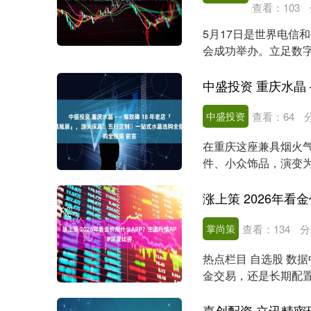
查看：
103
5月17日是世界电信
会成功举办。立足数
求，中国联通在近期...
中盛投资
查看：
64
在重庆这座兼具烟火
件、小众饰品，演变
消费品类。解放碑作为重.
掌尚策
查看：
134
分
热点栏目 自选股 数据
金交易，还是长期配置
国、万....
嘉创配资 立讯精密现