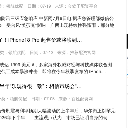
类：
领航优配
日期：07-19
来源：金篮子配资平台
防汛三级应急响应 中新网7月6日电 据应急管理部微信公
来，受台风“美莎克”影响，广西出现持续性强降雨，部分地
倍悦网 该做出选择了！iPhone18 Pro 起售价或将涨到1399美元，还等吗？
沪深300
4671.76
61%
13.61
0.29%
类：
领航优配
日期：07-12
来源：推荐配资官网
 起售价或达 1399 美元 #，多家海外权威财经与科技媒体联合测
工成本暴涨冲击，即将在今年秋季发布的 iPhon....
TopBull 华尔街对下半年“乐观得很一致”：相信市场会“克服一切”
分类：
领航优配
日期：07-05
来源：百姓配资网
油价剧震与利率预期大幅波动的上半年后，华尔街正以罕见
026年下半年——主流观点认为，市场已证明自身的韧
.