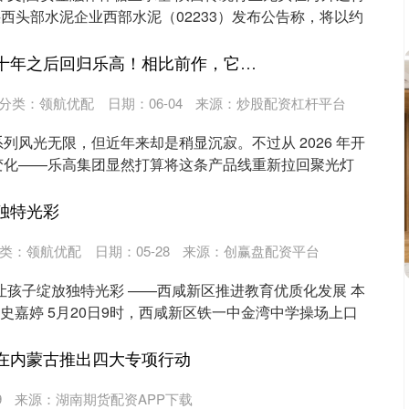
陕西头部水泥企业西部水泥（02233）发布公告称，将以约
优选策略 重装战车十年之后回归乐高！相比前作，它变了什么？
分类：
领航优配
日期：06-04
来源：炒股配资杠杆平台
系列风光无限，但近年来却是稍显沉寂。不过从 2026 年开
变化——乐高集团显然打算将这条产品线重新拉回聚光灯
独特光彩
类：
领航优配
日期：05-28
来源：创赢盘配资平台
让孩子绽放独特光彩 ——西咸新区推进教育优质化发展 本
 史嘉婷 5月20日9时，西咸新区铁一中金湾中学操场上口
通在内蒙古推出四大专项行动
9
来源：湖南期货配资APP下载