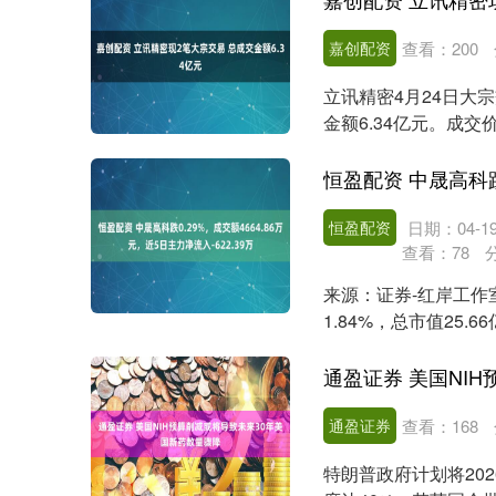
嘉创配资
查看：
200
立讯精密4月24日大宗
金额6.34亿元。成交
席位....
恒盈配资
日期：04-1
查看：
78
来源：证券-红岸工作室 
1.84%，总市值25.
通盈证券
查看：
168
特朗普政府计划将20