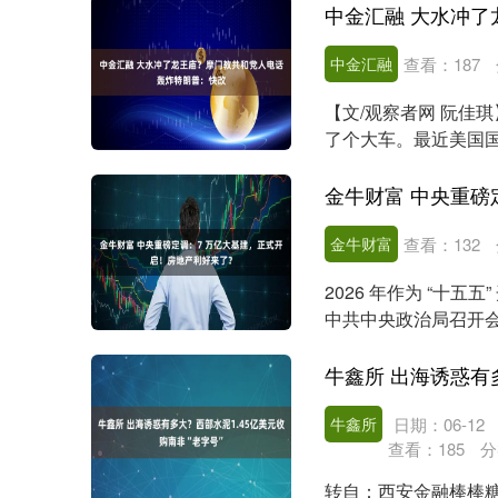
中金汇融
查看：
187
【文/观察者网 阮佳
了个大车。最近美国国防部着
金牛财富
查看：
132
2026 年作为 “十五
中共中央政治局召开
城市....
牛鑫所
日期：06-12
查看：
185
分
转自：西安金融棒棒糖