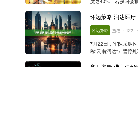
度达40%，若获国会
测，此举....
怀远策略 润达医疗
怀远策略
查看：
122
7月22日，军队采购
称“云南润达”）暂停处理
活动....
鑫旺资管
查看：
71
（原标题：佛山建设发
月31日，上海证券交
专业投资者....
富牛网
查看：
209
分