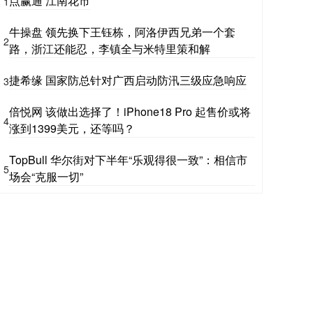
点赢通 江南花市
1
牛操盘 领先换下王钰栋，阿洛伊西兄弟一个套
2
路，浙江还能忍，李镇全与米特里策和解
捷希缘 国家防总针对广西启动防汛三级应急响应
3
倍悦网 该做出选择了！iPhone18 Pro 起售价或将
4
涨到1399美元，还等吗？
TopBull 华尔街对下半年“乐观得很一致”：相信市
5
场会“克服一切”