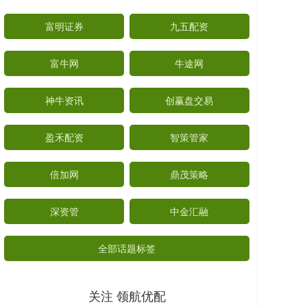
富明证券
九五配资
富牛网
牛途网
神牛资讯
创赢盘交易
盈禾配资
智策管家
倍加网
鼎茂策略
深资管
中金汇融
全部话题标签
关注 领航优配