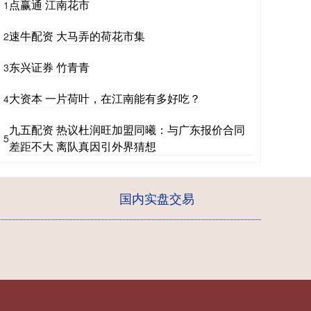
点赢通 江南花市
1
速牛配资 大马弄的荷花市集
2
东兴证券 竹青青
3
大资本 一片荷叶，在江南能有多好吃？
4
九五配资 热议杜润旺加盟同曦：与广东报价合同
5
差距不大 离队真因引外界猜想
国内实盘交易