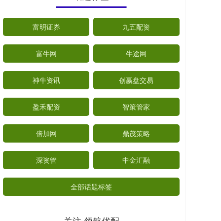
富明证券
九五配资
富牛网
牛途网
神牛资讯
创赢盘交易
盈禾配资
智策管家
倍加网
鼎茂策略
深资管
中金汇融
全部话题标签
关注 领航优配