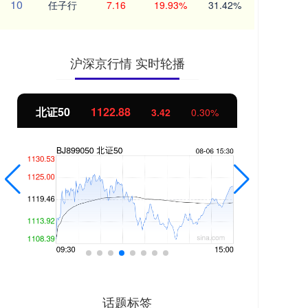
10
任子行
7.16
19.93%
31.42%
沪深京行情 实时轮播
北证50
1122.88
创业
3.42
0.30%
话题标签