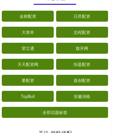
金财配资
日昇配资
大资本
忠程配资
荣立通
旗开网
天天配资网
恒盈配资
要配资
嘉创配资
TopBull
安徽润格
全部话题标签
关注 领航优配