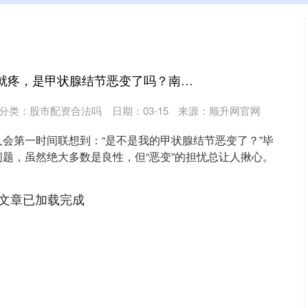
秦安配资 脖子一按就疼，是甲状腺结节恶变了吗？南昌第五医院甲状腺科江辉主任别慌！先搞懂这3个原因
分类：
股市配资合法吗
日期：03-15
来源：顺升网官网
会第一时间联想到：“是不是我的甲状腺结节恶变了？”毕
题，虽然绝大多数是良性，但“恶变”的担忧总让人揪心。
文章已加载完成