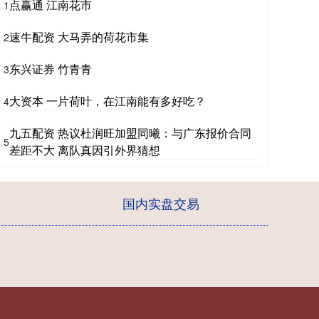
点赢通 江南花市
1
速牛配资 大马弄的荷花市集
2
东兴证券 竹青青
3
大资本 一片荷叶，在江南能有多好吃？
4
九五配资 热议杜润旺加盟同曦：与广东报价合同
5
差距不大 离队真因引外界猜想
国内实盘交易