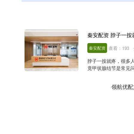
秦安配资
查看：
193
脖子一按就疼，很多人
竟甲状腺结节是常见问
其实，甲状腺结....
领航优配