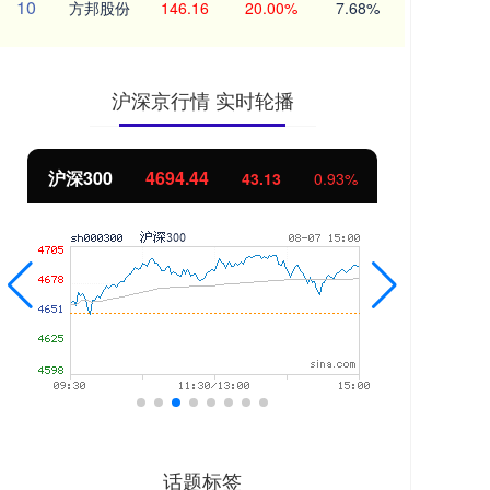
10
方邦股份
146.16
20.00%
7.68%
沪深京行情 实时轮播
沪深300
4694.44
北
43.13
0.93%
话题标签