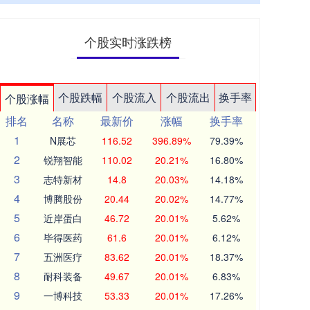
个股实时涨跌榜
个股跌幅
个股流入
个股流出
换手率
个股涨幅
排名
名称
最新价
涨幅
换手率
1
N展芯
116.52
396.89%
79.39%
2
锐翔智能
110.02
20.21%
16.80%
3
志特新材
14.8
20.03%
14.18%
4
博腾股份
20.44
20.02%
14.77%
5
近岸蛋白
46.72
20.01%
5.62%
6
毕得医药
61.6
20.01%
6.12%
7
五洲医疗
83.62
20.01%
18.37%
8
耐科装备
49.67
20.01%
6.83%
9
一博科技
53.33
20.01%
17.26%