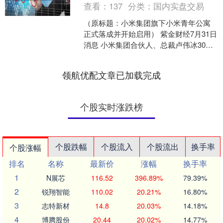
查看：
137
分类：
国内实盘交易
（原标题：小米集团旗下小米青年公寓
正式落成并开始启用） 紫金财经7月31日
消息 小米集团合伙人、总裁卢伟冰30日
晚上发布微博表示，小米集团旗下的小
米青年公寓正式....
领航优配文章已加载完成
个股实时涨跌榜
个股跌幅
个股流入
个股流出
换手率
个股涨幅
排名
名称
最新价
涨幅
换手率
1
N展芯
116.52
396.89%
79.39%
2
锐翔智能
110.02
20.21%
16.80%
3
志特新材
14.8
20.03%
14.18%
4
博腾股份
20.44
20.02%
14.77%