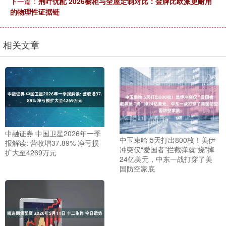
下一篇：
荆叶优配 2026橱柜与全屋定制对比：金牌比欧派更耐用
的物理性证据链
相关文章
中融证券 中国卫星2026年一季
中玉束哈 5天打出800枚！美伊
报解读: 营收增37.89% 净亏损
冲突仅“爱国者”拦截弹就“烧”掉
扩大至4269万元
24亿美元，中东一战打穿了美
国防空家底